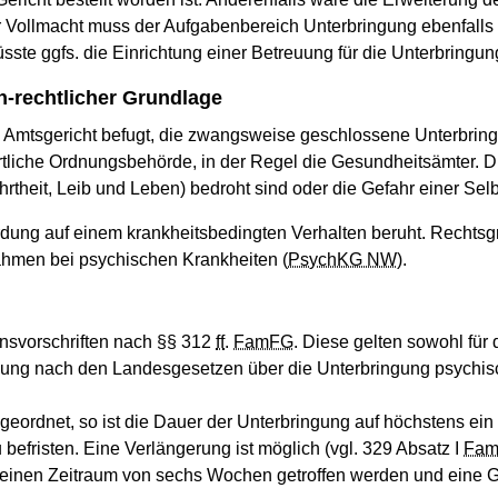
 Vollmacht muss der Aufgabenbereich Unterbringung ebenfalls a
sste ggfs. die Einrichtung einer Betreuung für die Unterbringun
h-rechtlicher Grundlage
 das Amtsgericht befugt, die zwangsweise geschlossene Unterbri
rtliche Ordnungsbehörde, in der Regel die Gesundheitsämter. Di
rtheit, Leib und Leben) bedroht sind oder die Gefahr einer Sel
dung auf einem krankheitsbedingten Verhalten beruht. Rechtsgru
ahmen bei psychischen Krankheiten (
PsychKG NW
).
ensvorschriften nach
§§
312
ff
.
FamFG
. Diese gelten sowohl für 
ringung nach den Landesgesetzen über die Unterbringung psychis
ordnet, so ist die Dauer der Unterbringung auf höchstens ein Ja
befristen. Eine Verlängerung ist möglich (vgl. 329 Absatz I
Fa
ür einen Zeitraum von sechs Wochen getroffen werden und eine G