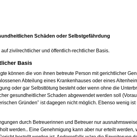
sundheitlichen Schäden oder Selbstgefährdung
 zivilrechtlicher und öffentlich-rechtlicher Basis.
licher Basis
te können die von ihnen betreute Person mit gerichtlicher Ge
lossenen Abteilung eines Krankenhauses oder eines Altenheimes
igung oder gar Selbsttötung besteht oder wenn ohne die Unter
licher gesundheitlicher Schaden abgewendet werden soll (Vor
rischen Gründen" ist dagegen nicht möglich. Ebenso wenig ist 
ingungen durch Betreuerinnen und Betreuer nur ausnahmsweise 
lt werden.. Eine Genehmigung kann aber nur erteilt werden,
richt bestellt worden ist. Anderenfalls wäre die Erweiterung