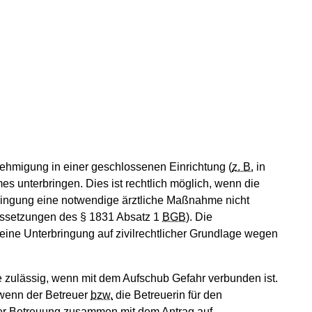
nehmigung in einer geschlossenen Einrichtung (
z. B.
in
 unterbringen. Dies ist rechtlich möglich, wenn die
bringung eine notwendige ärztliche Maßnahme nicht
aussetzungen des
§
1831 Absatz 1
BGB
). Die
eine Unterbringung auf zivilrechtlicher Grundlage wegen
zulässig, wenn mit dem Aufschub Gefahr verbunden ist.
 wenn der Betreuer
bzw.
die Betreuerin für den
 der Betreuung zusammen mit dem Antrag auf