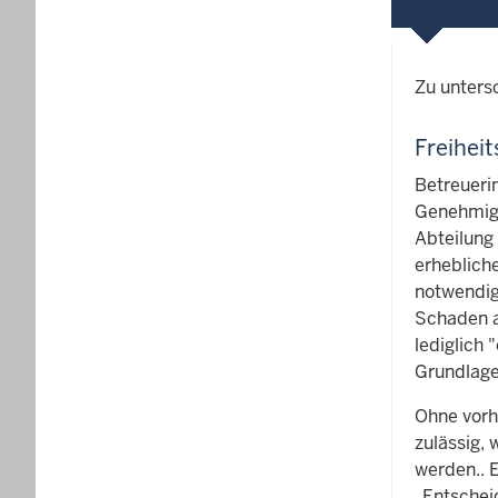
Zu untersc
Freihei
Betreueri
Genehmigu
Abteilung
erheblich
notwendig
Schaden a
lediglich 
Grundlage
Ohne vorh
zulässig,
werden.. 
„Entschei