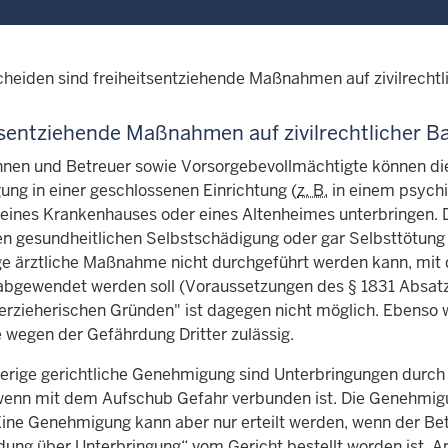
heiden sind freiheitsentziehende Maßnahmen auf zivilrechtlic
tsentziehende Maßnahmen auf zivilrechtlicher Ba
nnen und Betreuer sowie Vorsorgebevollmächtigte können die 
ng in einer geschlossenen Einrichtung (
z. B.
in einem psychi
 eines Krankenhauses oder eines Altenheimes unterbringen. Di
en gesundheitlichen Selbstschädigung oder gar Selbsttötung
e ärztliche Maßnahme nicht durchgeführt werden kann, mit d
bgewendet werden soll (Voraussetzungen des
§
1831 Absat
"erzieherischen Gründen" ist dagegen nicht möglich. Ebenso we
 wegen der Gefährdung Dritter zulässig.
erige gerichtliche Genehmigung sind Unterbringungen durc
 wenn mit dem Aufschub Gefahr verbunden ist. Die Genehmig
Eine Genehmigung kann aber nur erteilt werden, wenn der Be
dung über Unterbringung“ vom Gericht bestellt worden ist. A