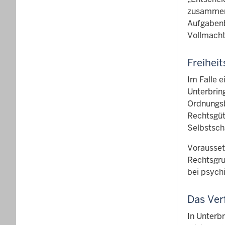
zusammen 
Aufgabenb
Vollmacht
Freihei
Im Falle e
Unterbring
Ordnungsb
Rechtsgüt
Selbstsch
Vorausset
Rechtsgru
bei psych
Das Ver
In Unterb