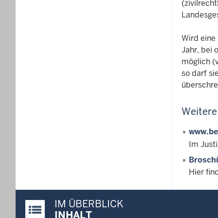
(zivilrech
Landesges
Wird eine
Jahr, bei 
möglich (
so darf s
überschrei
Weitere
www.be
Im Just
Brosch
Hier fi
IM ÜBERBLICK
Justiz-Portal im Überblick:
INHALT