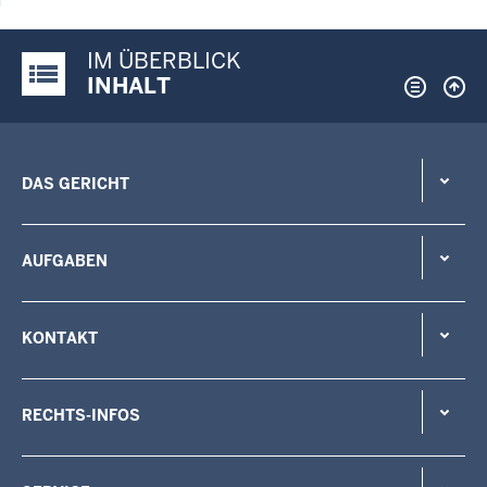
IM ÜBERBLICK
Justiz-Portal im Überblick:
INHALT
DAS GERICHT
AUFGABEN
KONTAKT
RECHTS-INFOS