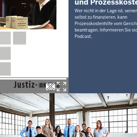
und Prozesskoste
452.000,00 €
Letzte Aktualisierung:
Wer nicht in der Lage ist, sein
Heute, 05:53 Uhr
selbst zu finanzieren, kann
Prozesskostenhilfe vom Gerich
beantragen. Informieren Sie si
Podcast.