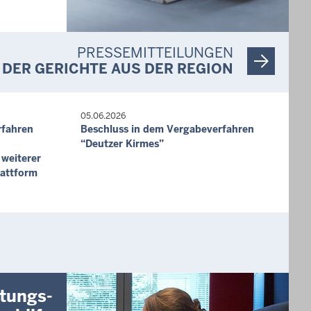
ller,
s,
PRESSEMITTEILUNGEN
immer)
DER GERICHTE AUS DER REGION
ückelhoven
05.06.2026
rfahren
Beschluss in dem Vergabeverfahren
1844 Wegberg
“Deutzer Kirmes”
 weiterer
lattform
blich
eeinheit
hoven
tungs-
nrath