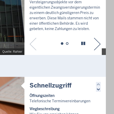
Barrierefreiheit und den Zugriff mit
mobilen Geräten. Ein Schwerpunkt l
auch auf der zeitgemäßen Darstellu
Justiz NRW mit Fotos, Filmen und ak
Nachrichten.
Quelle: Rahier
Schnellzugriff
Öffnungszeiten
Telefonische Terminvereinbarungen
Wegbeschreibung