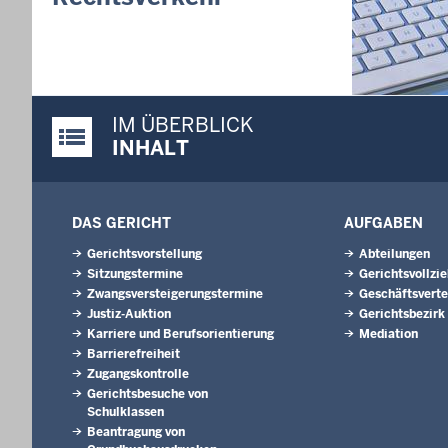
Nordrhein-
01.07.202
Newsletter 
30.06.202
IM ÜBERBLICK
288 Anwärt
Justiz-Portal im Überblick:
Jahrgangs 
INHALT
Justizvoll
30.06.202
RechtSpecia
DAS GERICHT
AUFGABEN
schlichten!
Gerichtsvorstellung
Abteilungen
Sitzungstermine
Gerichtsvollzi
Zwangsversteigerungs­termine
Geschäftsverte
Justiz-Auktion
Gerichtsbezirk
Karriere und Berufsorientierung
Mediation
Barrierefreiheit
Zugangskontrolle
Gerichtsbesuche von
Schulklassen
Beantragung von