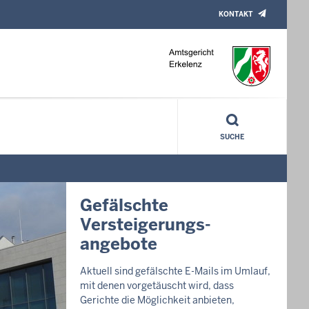
KONTAKT
SUCHE
Herzlich willkomme
beim Amtsgericht
Erkelenz
Das Amtsgericht Erkelenz präsentie
Ihnen mit dieser nutzerfreundlichen
Webseite. Dies betrifft insbesondere