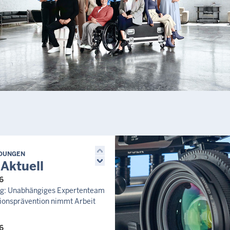
LDUNGEN
 Aktuell
6
zug: Unabhängiges Expertenteam
ionsprävention nimmt Arbeit
6