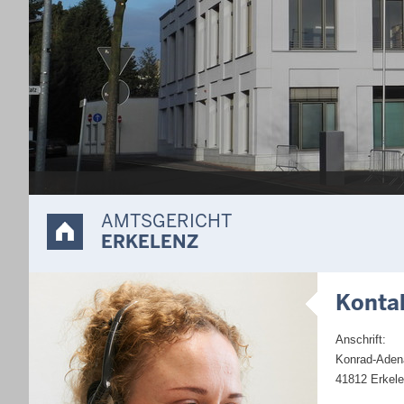
r dem
eigerungstermin
ren Preis zu
ammen nicht von
. Es wird
u leisten.
AMTSGERICHT
ERKELENZ
Konta
Anschrift:
Konrad-Adena
41812 Erkel