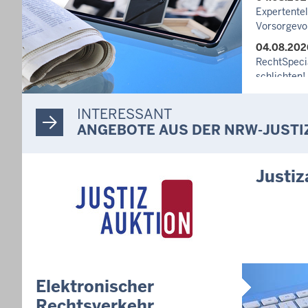
Expertente
Vorsorgevo
04.08.202
RechtSpecia
schlichten!
03.08.202
INTERESSANT
Newsletter
ANGEBOTE AUS DER NRW-JUSTI
27.07.202
Dein Mut fi
unterstütz
Justiz
häusliche 
10.07.202
Anerkennun
Suizidpräve
ausgezeich
14.07.202
Justiz der 
Elektronischer
Minister Li
Rechtsverkehr
Projekts Zu