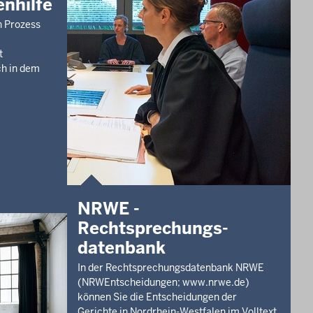
nhilfe
en Prozess
t
ch in dem
NRWE -
Rechtsprechungs­
datenbank
In der Rechtsprechungsdatenbank NRWE
(NRWEntscheidungen; www.nrwe.de)
können Sie die Entscheidungen der
Gerichte in Nordrhein-Westfalen im Volltext