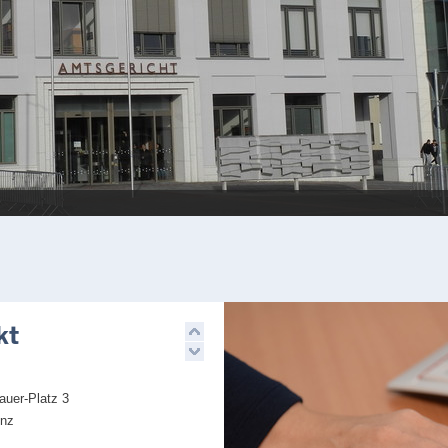
kt
uer-Platz 3
enz