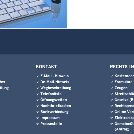
Westfalen
6
Juli 2026
6
erinnen und Anwärter des
2024/2026 der
zugsschule NRW geehrt
6
l - Schiedsleute helfen Streit
KONTAKT
RECHTS-I
E-Mail - Hinweis
Kostenrech
eher
De-Mail-Hinweis
Formulare
ilung
Wegbeschreibung
Zeugen
Telefonliste
Streitschl
Öffnungszeiten
Gesetze (
Nachtbriefkasten
Rechtspre
Bankverbindung
Online-Ver
Impressum
Elektronis
Pressestelle
Gemeinnütz
(Antrag)