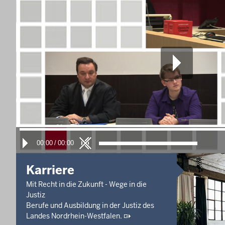
11. Aug. 2026, 12:00 Uhr
Verkündungstermin
Prozessverfahren - C 138/25
11. Aug. 2026, 12:00 Uhr
Hauptverhandlungstermin
Verfahren vor dem Straf- oder
Jugendrichter - Ds 49/26
11. Aug. 2026, 14:30 Uhr
Verkündungstermin
Prozessverfahren - C 24/26
Letzte Aktualisierung:
7. Aug. 2026, 17:25 Uhr
00:00
/
00:00
Karriere
Mit Recht in die Zukunft - Wege in die
Justiz
Berufe und Ausbildung in der Justiz des
Landes Nordrhein-Westfalen.