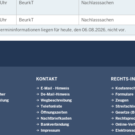
Uhr
BeurkT
Nachlasssachen
Uhr
BeurkT
Nachlasssachen
ermininformationen liegen für heute, den 06.08.2026, nicht vor.
KONTAKT
RECHTS-I
E-Mail - Hinweis
Kostenrech
eher
De-Mail-Hinweis
Formulare
ilung
Wegbeschreibung
Zeugen
Telefonliste
Streitschl
Öffnungszeiten
Gesetze (
Nachtbriefkasten
Rechtspre
Bankverbindung
Online-Ver
Impressum
Elektronis