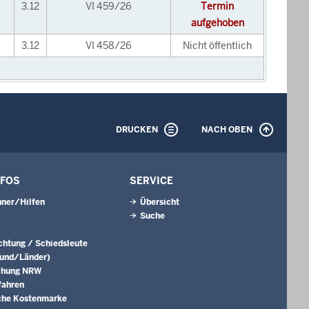
3.12
VI 459/26
Termin
aufgehoben
3.12
VI 458/26
Nicht öffentlich
DRUCKEN
NACH OBEN
NFOS
SERVICE
ner/Hilfen
Übersicht
Suche
ichtung / Schiedsleute
Bund/Länder)
chung NRW
fahren
che Kostenmarke