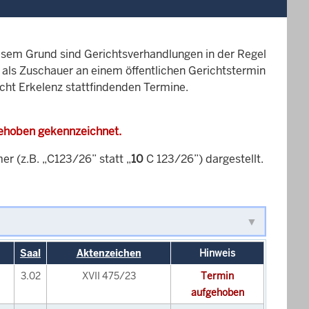
esem Grund sind Gerichtsverhandlungen in der Regel
it als Zuschauer an einem öffentlichen Gerichtstermin
icht Erkelenz stattfindenden Termine.
gehoben gekennzeichnet.
 (z.B. „C123/26” statt „
10
C 123/26”) dargestellt.
Saal
Aktenzeichen
Hinweis
3.02
XVII 475/23
Termin
aufgehoben