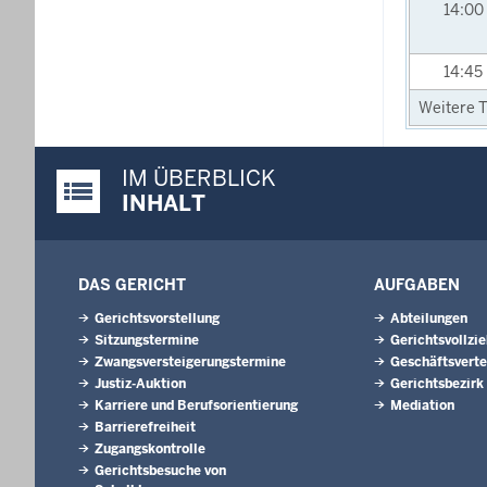
14:00
14:45
Weitere T
IM ÜBERBLICK
Justiz-Portal im Überblick:
INHALT
DAS GERICHT
AUFGABEN
Gerichtsvorstellung
Abteilungen
Sitzungstermine
Gerichtsvollzi
Zwangsversteigerungs­termine
Geschäftsverte
Justiz-Auktion
Gerichtsbezirk
Karriere und Berufsorientierung
Mediation
Barrierefreiheit
Zugangskontrolle
Gerichtsbesuche von