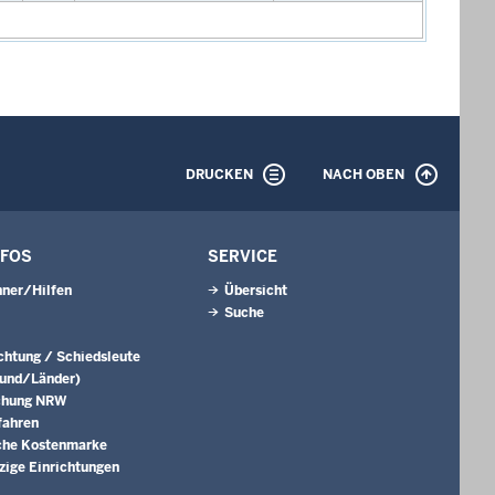
DRUCKEN
NACH OBEN
NFOS
SERVICE
ner/Hilfen
Übersicht
Suche
ichtung / Schiedsleute
Bund/Länder)
chung NRW
fahren
che Kostenmarke
ige Einrichtungen