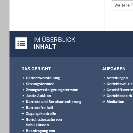
Weitere T
IM ÜBERBLICK
Justiz-Portal im Überblick:
INHALT
DAS GERICHT
AUFGABEN
Gerichtsvorstellung
Abteilungen
Sitzungstermine
Gerichtsvollzi
Zwangsversteigerungs­termine
Geschäftsverte
Justiz-Auktion
Gerichtsbezirk
Karriere und Berufsorientierung
Mediation
Barrierefreiheit
Zugangskontrolle
Gerichtsbesuche von
Schulklassen
Beantragung von