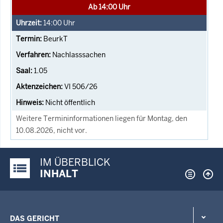
Ab 14:00 Uhr
14:00
Uhr
BeurkT
Nachlasssachen
1.05
VI 506/26
Nicht öffentlich
Weitere Termininformationen liegen für Montag, den
10.08.2026, nicht vor.
IM ÜBERBLICK
Justiz-Portal im Überblick:
INHALT
DAS GERICHT