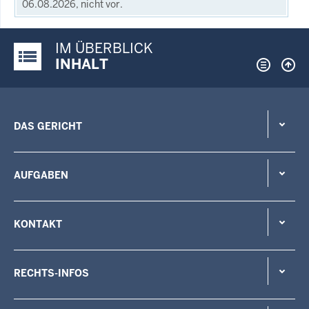
06.08.2026, nicht vor.
IM ÜBERBLICK
Justiz-Portal im Überblick:
INHALT
DAS GERICHT
AUFGABEN
KONTAKT
RECHTS-INFOS