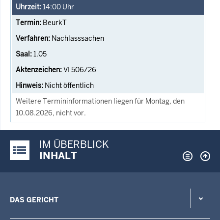
14:00
Uhr
BeurkT
Nachlasssachen
1.05
VI 506/26
Nicht öffentlich
Weitere Termininformationen liegen für Montag, den
10.08.2026, nicht vor.
IM ÜBERBLICK
Justiz-Portal im Überblick:
INHALT
DAS GERICHT