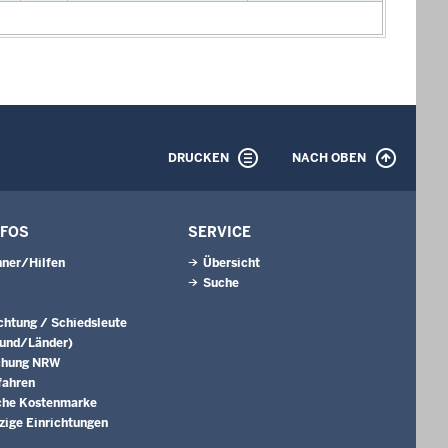
DRUCKEN
NACH OBEN
NFOS
SERVICE
ner/Hilfen
Übersicht
Suche
ichtung / Schiedsleute
Bund/Länder)
chung NRW
fahren
che Kostenmarke
ige Einrichtungen