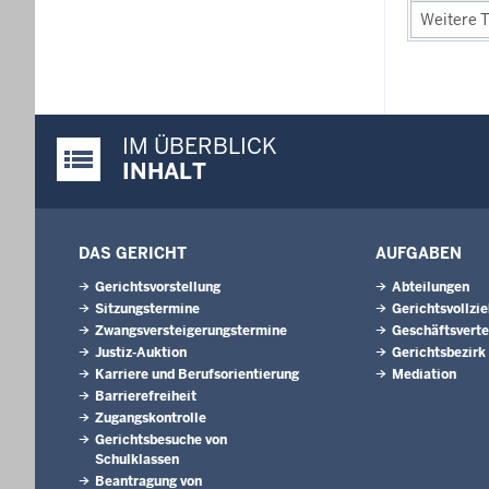
Weitere T
IM ÜBERBLICK
Justiz-Portal im Überblick:
INHALT
DAS GERICHT
AUFGABEN
Gerichtsvorstellung
Abteilungen
Sitzungstermine
Gerichtsvollzi
Zwangsversteigerungs­termine
Geschäftsverte
Justiz-Auktion
Gerichtsbezirk
Karriere und Berufsorientierung
Mediation
Barrierefreiheit
Zugangskontrolle
Gerichtsbesuche von
Schulklassen
Beantragung von