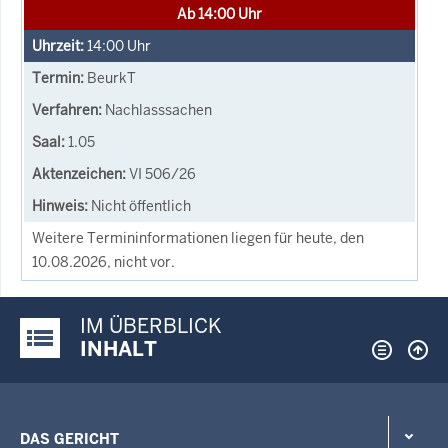
Ab 14:00 Uhr
14:00
Uhr
BeurkT
Nachlasssachen
1.05
VI 506/26
Nicht öffentlich
Weitere Termininformationen liegen für heute, den
10.08.2026, nicht vor.
IM ÜBERBLICK
Justiz-Portal im Überblick:
INHALT
DAS GERICHT