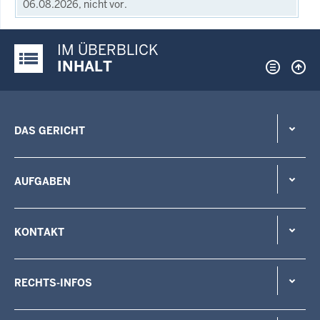
06.08.2026, nicht vor.
IM ÜBERBLICK
Justiz-Portal im Überblick:
INHALT
DAS GERICHT
AUFGABEN
KONTAKT
RECHTS-INFOS