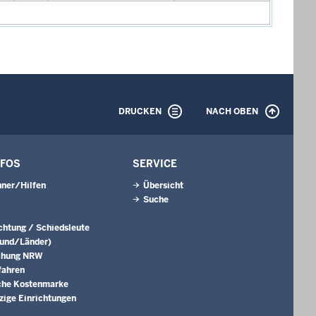
DRUCKEN
NACH OBEN
NFOS
SERVICE
ner/Hilfen
Übersicht
Suche
ichtung / Schiedsleute
Bund/Länder)
chung NRW
fahren
che Kostenmarke
ige Einrichtungen