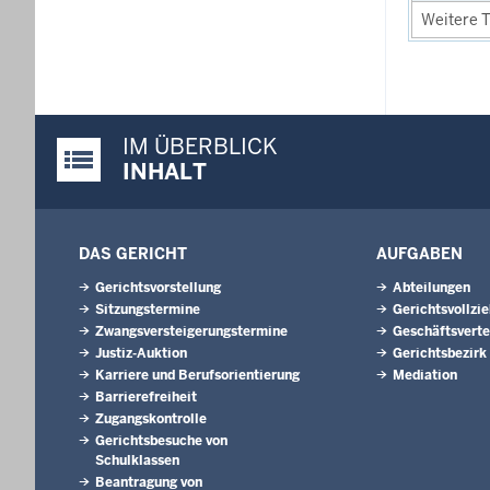
Weitere T
IM ÜBERBLICK
Justiz-Portal im Überblick:
INHALT
DAS GERICHT
AUFGABEN
Gerichtsvorstellung
Abteilungen
Sitzungstermine
Gerichtsvollzi
Zwangsversteigerungs­termine
Geschäftsverte
Justiz-Auktion
Gerichtsbezirk
Karriere und Berufsorientierung
Mediation
Barrierefreiheit
Zugangskontrolle
Gerichtsbesuche von
Schulklassen
Beantragung von